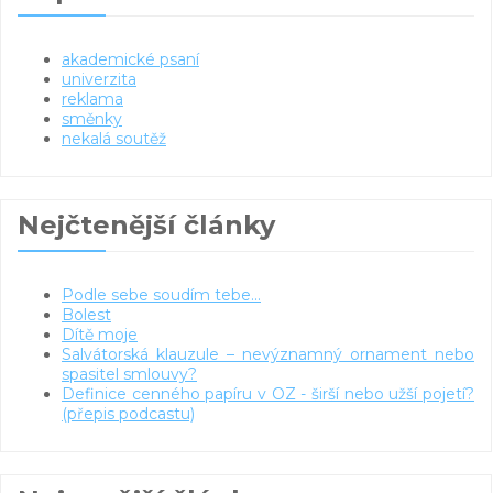
akademické psaní
univerzita
reklama
směnky
nekalá soutěž
Nejčtenější články
Podle sebe soudím tebe...
Bolest
Dítě moje
Salvátorská klauzule – nevýznamný ornament nebo
spasitel smlouvy?
Definice cenného papíru v OZ - širší nebo užší pojetí?
(přepis podcastu)