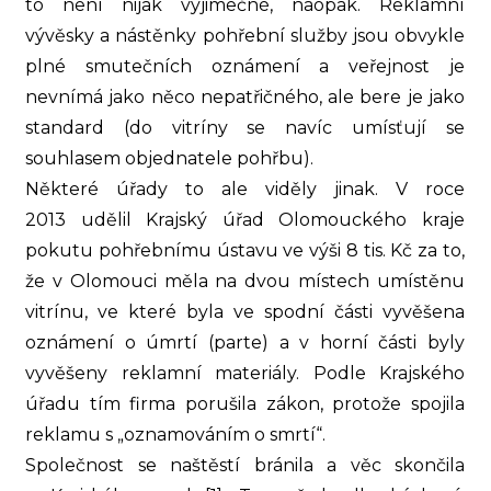
to není nijak výjimečné, naopak. Reklamní
vývěsky a nástěnky pohřební služby jsou obvykle
plné smutečních oznámení a veřejnost je
nevnímá jako něco nepatřičného, ale bere je jako
standard (do vitríny se navíc umísťují se
souhlasem objednatele pohřbu).
Některé úřady to ale viděly jinak. V roce
2013 udělil Krajský úřad Olomouckého kraje
pokutu pohřebnímu ústavu ve výši 8 tis. Kč za to,
že v Olomouci měla na dvou místech umístěnu
vitrínu, ve které byla ve spodní části vyvěšena
oznámení o úmrtí (parte) a v horní části byly
vyvěšeny reklamní materiály. Podle Krajského
úřadu tím firma porušila zákon, protože spojila
reklamu s „oznamováním o smrtí“.
Společnost se naštěstí bránila a věc skončila