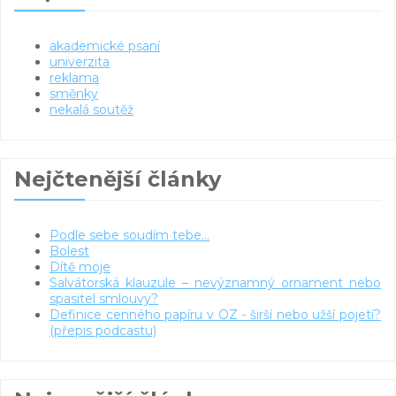
akademické psaní
univerzita
reklama
směnky
nekalá soutěž
Nejčtenější články
Podle sebe soudím tebe...
Bolest
Dítě moje
Salvátorská klauzule – nevýznamný ornament nebo
spasitel smlouvy?
Definice cenného papíru v OZ - širší nebo užší pojetí?
(přepis podcastu)