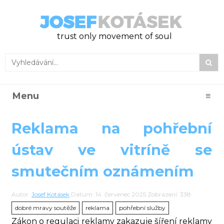
trust only movement of soul
Menu
≡
Reklama na pohřební
ústav ve vitríně se
smutečním oznámením
Autor:
Josef Kotásek
Datum: 14. červenec 2025
Zobrazení: 338
dobré mravy soutěže
reklama
pohřební služby
Zákon o regulaci reklamy zakazuje šíření reklamy