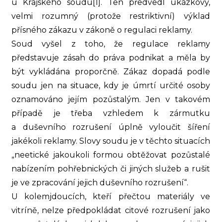
u Krajského soudu[1]. Ten předvedl ukázkový,
velmi rozumný (protože restriktivní) výklad
přísného zákazu v zákoně o regulaci reklamy.
Soud vyšel z toho, že regulace reklamy
představuje zásah do práva podnikat a měla by
být vykládána proporčně. Zákaz dopadá podle
soudu jen na situace, kdy je úmrtí určité osoby
oznamováno jejím pozůstalým. Jen v takovém
případě je třeba vzhledem k zármutku
a duševního rozrušení úplně vyloučit šíření
jakékoli reklamy. Slovy soudu je v těchto situacích
„
neetické jakoukoli formou obtěžovat pozůstalé
nabízením pohřebnických či jiných služeb a rušit
je ve zpracování jejich duševního rozrušení
“.
U kolemjdoucích, kteří přečtou materiály ve
vitríně, nelze předpokládat citové rozrušení jako