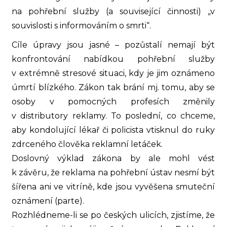
na pohřební služby (a související činnosti) „v
souvislosti s informováním o smrti“.
Cíle úpravy jsou jasné – pozůstalí nemají být
konfrontování nabídkou pohřební služby
v extrémně stresové situaci, kdy je jim oznámeno
úmrtí blízkého. Zákon tak brání mj. tomu, aby se
osoby v pomocných profesích změnily
v distributory reklamy. To poslední, co chceme,
aby kondolující lékař či policista vtisknul do ruky
zdrceného člověka reklamní letáček.
Doslovný výklad zákona by ale mohl vést
k závěru, že reklama na pohřební ústav nesmí být
šířena ani ve vitríně, kde jsou vyvěšena smuteční
oznámení (parte).
Rozhlédneme-li se po českých ulicích, zjistíme, že