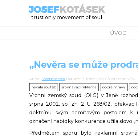
trust only movement of soul
ÚVOD
„Nevěra se může prodr
Autor:
Josef Kotásek
Datum: 17. leden 2020
Zobrazení: 3374
nekalá soutěž
srovnávací reklama
dobré mravy
dob
Vrchní zemský soud (OLG) v Jeně rozho
srpna 2002, sp. zn. 2 U 268/02, překvapi
doktrínu svým odmítavým postojem k re
označení nabídky konkurence užila slovo „n
Předmětem sporu bylo reklamní srovná