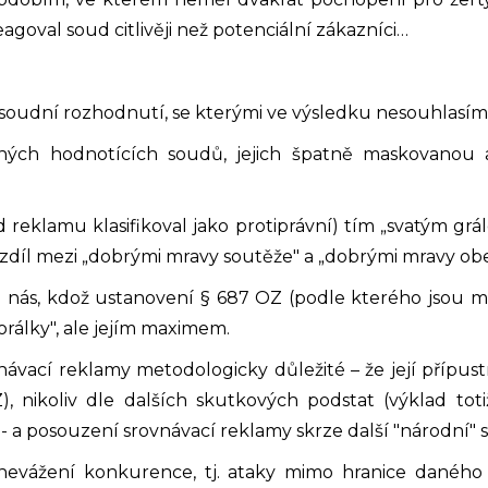
eagoval soud citlivěji než potenciální zákazníci…
 soudní rozhodnutí, se kterými ve výsledku nesouhlasím
ných hodnotících soudů, jejich špatně maskovanou 
 reklamu klasifikoval jako protiprávní) tím „svatým gr
rozdíl mezi „dobrými mravy soutěže" a „dobrými mravy ob
nás, kdož ustanovení § 687 OZ (podle kterého jsou manže
rálky", ale jejím maximem.
návací reklamy metodologicky důležité – že její přípus
nikoliv dle dalších skutkových podstat (výklad totiž
a posouzení srovnávací reklamy skrze další "národní" s
znevážení konkurence, tj. ataky mimo hranice daného