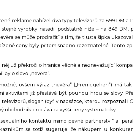
ištěné reklamě nabízel dva typy televizorů za 899 DM a 
 stejné výrobky nasadil podstatně níže – na 849 DM, 
ěra se může prodražit“ s tím, že tlustá šipka ukazovala
bízené ceny byly přitom snadno rozeznatelné. Tento zp
něj už překročilo hranice věcné a neznevažující kompa
 bylo slovo „nevěra“.
e možné, ovšem výraz „nevěra“ („Fremdgehen“) má tak
aktivitami již přestává být pouhou hrou se slovy. Př
televizorů, slogan (byť v nadsázce, kterou rozpoznal i 
ný obchodník prodává za vyšší ceny systematicky.
„sexuálního kontaktu mimo pevné partnerství“ a paral
kazníkům se totiž sugeruje, že nákupem u konkurence