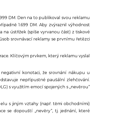
1.999 DM. Den na to publikoval svou reklamu
případně 1.699 DM. Aby zvýraznil výhodnost
 na ústřižek (spíše vyrvanou část) z tiskové
ůsob srovnávací reklamy se prvnímu řetězci
race. Klíčovým prvkem, který reklamu vyslal
 negativní konotaci, že srovnání nákupu u
edstavuje nepřípustné paušální zlehčování.
OLG) s využitím emocí spojených s „nevěrou“
elu s jiným vztahy (např. těmi obchodními)
 se dopouští „nevěry“, tj. jednání, které