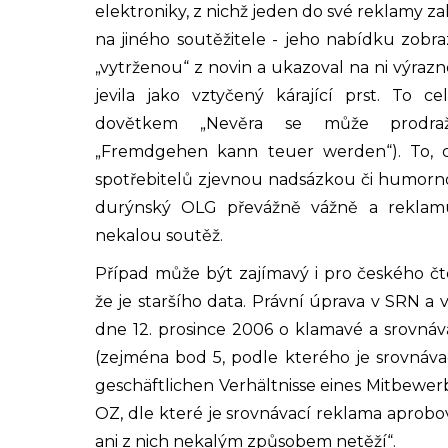
elektroniky, z nichž jeden do své reklamy 
na jiného soutěžitele - jeho nabídku zobra
„vytrženou“ z novin a ukazoval na ni výrazn
jevila jako vztyčený kárající prst. To c
dovětkem „Nevěra se může prodraž
„Fremdgehen kann teuer werden“). To, 
spotřebitelů zjevnou nadsázkou či humorn
durýnský OLG převážně vážně a reklamu 
nekalou soutěž.
Případ může být zajímavý i pro českého čte
že je staršího data. Právní úprava v SRN 
dne 12. prosince 2006 o klamavé a srovnáv
(zejména bod 5, podle kterého je srovnáva
geschäftlichen Verhältnisse eines Mitbewer
OZ, dle které je srovnávací reklama aprobová
ani z nich nekalým způsobem netěží“.