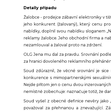
Detaily případu
Žalobce - prodejce zábavní elektroniky v t
jeho konkurent (žalovaný), který cenu pro
nabídky, doplnil svou nabídku sloganem „Nev
reklamy žalobce. Jeho obchodní firma a na
nezamlouval a žaloval proto na zdržení.
OLG Jena mu dal za pravdu. Srovnání podle 
za hranici dovoleného reklamního přehánění,
Soud zdůraznil, že věcné srovnání je sic
konkurence s mimopartnerskými sexuálními 
Nejde přitom jen o cenu dvou inzerovaných 
nemístně zobecňuje: naznačuje totiž, že da
Soud vyšel z obecné definice nevěry jako 
považoval za přehnanou a znevažující. Zá