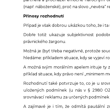
(např. náboženské), proč na slovo „nevěra“ r
Přínosy rozhodnutí
Případ je však dobrou ukázkou toho, že i ta
Dobře totiž ukazuje subjektivnost podob
právnického žargonu.
Možná je (byť třeba negativně, protože soud
hledáme: příkladem situace, kdy se vyjeví 
A možná svým morálním apelem irituje ty z 
příklad situace, kdy právo není „minimem mo
Rozhodnutí také potvrzuje to, co je u srov
uložených podmínek (u nás v § 2980 OZ), 
srovnávací reklamu za určených podmínek - 
A zajímavé je i tím, že odmítá paušální 