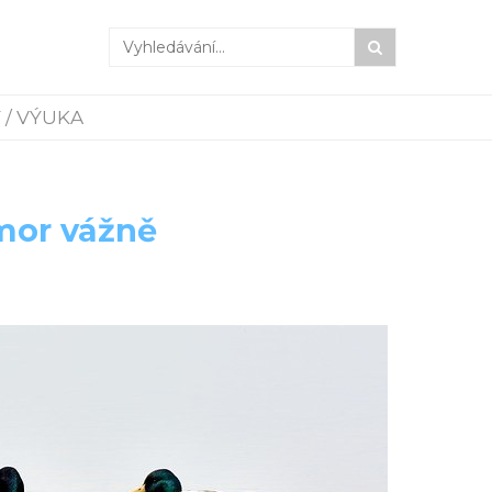
 / VÝUKA
mor vážně