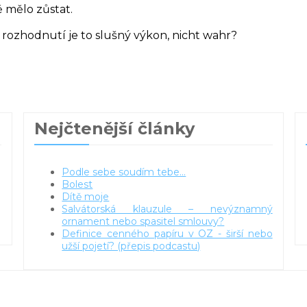
 mělo zůstat.
rozhodnutí je to slušný výkon, nicht wahr?
Nejčtenější články
Podle sebe soudím tebe...
Bolest
Dítě moje
Salvátorská klauzule – nevýznamný
ornament nebo spasitel smlouvy?
Definice cenného papíru v OZ - širší nebo
užší pojetí? (přepis podcastu)
ena.