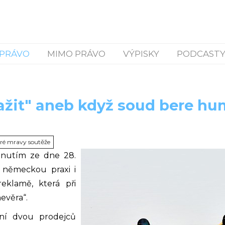
PRÁVO
MIMO PRÁVO
VÝPISKY
PODCASTY
ažit" aneb když soud bere hu
ré mravy soutěže
dnutím ze dne 28.
l německou praxi i
klamě, která při
evěra“.
ní dvou prodejců