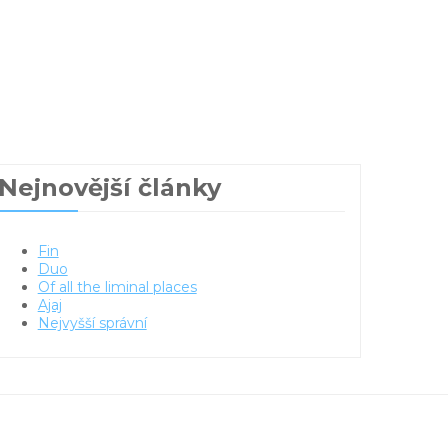
Nejnovější články
Fin
Duo
Of all the liminal places
Ajaj
Nejvyšší správní