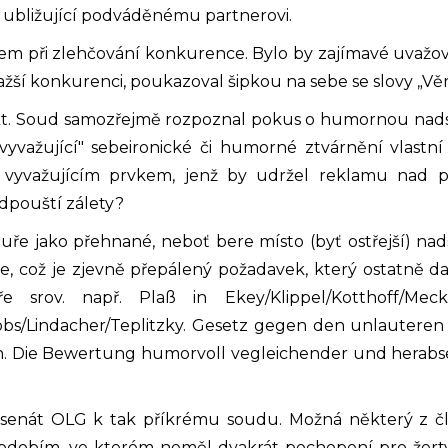
 ubližující podváděnému partnerovi.
lem při zlehčování konkurence. Bylo by zajímavé uvažo
žší konkurenci, poukazoval šipkou na sebe se slovy „Věrn
pekt. Soud samozřejmě rozpoznal pokus o humornou nads
vyvažující" sebeironické či humorné ztvárnění vlas
ě vyvažujícím prvkem, jenž by udržel reklamu nad 
odpouští zálety?
uře jako přehnané, neboť bere místo (byť ostřejší) nads
e, což je zjevně přepálený požadavek, který ostatně d
ře srov. např. Pla
ß
in Ekey/Klippel/Kotthoff/Meck
obs/Lindacher/Teplitzky. Gesetz gegen den unlauteren 
 Ch. Die Bewertung humorvoll vegleichender und herabse
 senát OLG k tak příkrému soudu. Možná některý z čl
dobím, ve kterém neměl dvakrát pochopení pro žerty