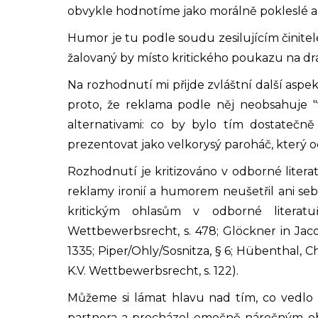
obvykle hodnotíme jako morálně pokleslé a
Humor je tu podle soudu zesilujícím činite
žalovaný by místo kritického poukazu na dra
Na rozhodnutí mi přijde zvláštní další as
proto, že reklama podle něj neobsahuje "
alternativami: co by bylo tím dostatečn
prezentovat jako velkorysý paroháč, který 
Rozhodnutí je kritizováno v odborné literat
reklamy ironií a humorem neušetřil ani seb
kritickým ohlasům v odborné literatu
Wettbewerbsrecht, s. 478; Glöckner in Jac
1335; Piper/Ohly/Sosnitza, § 6; Hübenthal,
K.V. Wettbewerbsrecht, s. 122).
Můžeme si lámat hlavu nad tím, co vedlo
partnera a procházel emočně náročným ob