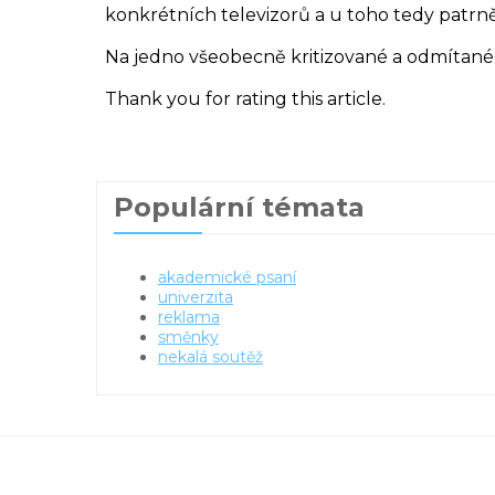
konkrétních televizorů a u toho tedy patrně
Na jedno všeobecně kritizované a odmítané 
Thank you for rating this article.
Populární témata
akademické psaní
univerzita
reklama
směnky
nekalá soutěž
Copyright © 2026 Blog Josefa Kotáska. Všechna práva vyhraz