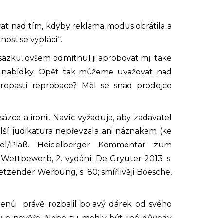
vat nad tím, kdyby reklama modus obrátila a
ost se vyplácí“.
ázku, ovšem odmítnul ji aprobovat mj. také
tní nabídky. Opět tak můžeme uvažovat nad
propastí reprobace? Měl se snad prodejce
ázce a ironii. Navíc vyžaduje, aby zadavatel
alší judikatura nepřevzala ani náznakem (ke
el/Pla
ß
. Heidelberger Kommentar zum
Wettbewerb, 2. vydání. De Gryuter 2013. s.
tzender Werbung, s. 80; smířlivěji Boesche,
enů právě rozbalil bolavý dárek od svého
 o nevěře. Nebo tu mohly být jiné důvody