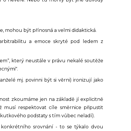
e, mohou být přínosná a velmi didaktická.
arbitrabilitu a emoce skryté pod ledem z
álem“, který neustále v právu nekalé soutěže
ecnými".
lé mj. povinni být si věrni) ironizují jako
tnost zkoumáme jen na základě jí explicitně
 musí respektovat cíle směrnice připustit
kutkového podstaty s tím vůbec neladí).
 konkrétního srovnání - to se týkalo dvou